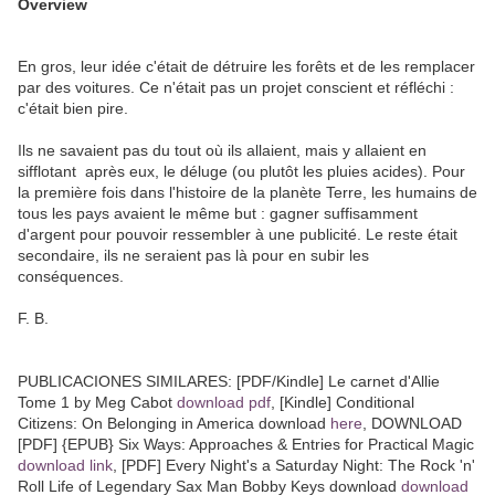
Overview
En gros, leur idée c'était de détruire les forêts et de les remplacer
par des voitures. Ce n'était pas un projet conscient et réfléchi :
c'était bien pire.
Ils ne savaient pas du tout où ils allaient, mais y allaient en
sifflotant  après eux, le déluge (ou plutôt les pluies acides). Pour
la première fois dans l'histoire de la planète Terre, les humains de
tous les pays avaient le même but : gagner suffisamment
d'argent pour pouvoir ressembler à une publicité. Le reste était
secondaire, ils ne seraient pas là pour en subir les
conséquences.
F. B.
PUBLICACIONES SIMILARES: [PDF/Kindle] Le carnet d'Allie
Tome 1 by Meg Cabot
download pdf
, [Kindle] Conditional
Citizens: On Belonging in America download
here
, DOWNLOAD
[PDF] {EPUB} Six Ways: Approaches & Entries for Practical Magic
download link
, [PDF] Every Night's a Saturday Night: The Rock 'n'
Roll Life of Legendary Sax Man Bobby Keys download
download