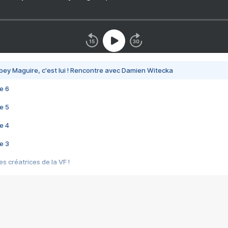
bey Maguire, c'est lui ! Rencontre avec Damien Witecka
e 6
e 5
e 4
e 3
s créatrices de la VF !
e 2
e 1
e Mektoub My Love arrive enfin ! Rencontre avec Shaïn Boumedine et Sal