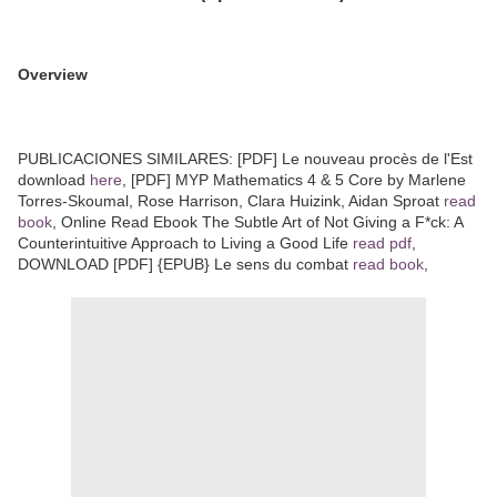
Overview
PUBLICACIONES SIMILARES: [PDF] Le nouveau procès de l'Est
download
here
, [PDF] MYP Mathematics 4 & 5 Core by Marlene
Torres-Skoumal, Rose Harrison, Clara Huizink, Aidan Sproat
read
book
, Online Read Ebook The Subtle Art of Not Giving a F*ck: A
Counterintuitive Approach to Living a Good Life
read pdf
,
DOWNLOAD [PDF] {EPUB} Le sens du combat
read book
,