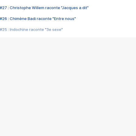
#27 : Christophe Willem raconte "Jacques a dit"
#26 : Chimène Badi raconte "Entre nous"
#25 : Indochine raconte "3e sexe"
#24 : Zaho raconte "C'est chelou"
#23 : Patrick Bruel raconte "Au café des délices"
#22 : Kyo raconte "Le chemin"
#21 : Nolwenn Leroy raconte "Cassé"
#20 : Patrick Hernandez raconte "Born to be alive"
#19 : Lorie raconte "Près de moi"
#18 : Michael Jones raconte "A nos actes manqués" (avec Jean-Jacque
#17 : Khaled raconte "Aïcha"
#16 : Corneille raconte "Parce qu'on vient de loin"